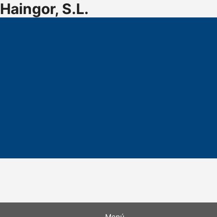
Haingor, S.L.
haingoraretxabaleta@haingor.com
(+34) 943 797 755
8:30 - 13:00 / 14:30 - 18:00
Menú